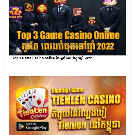
Top 3 Game Casino online ដែរគួរតែលេងក្នុងឆ្នាំ 2022
...