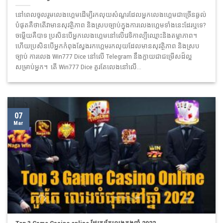
នៅពេលចូលរួមលេងហ្គេមដើម្បីរកលុយសំណួរដែលអ្នកលេងហ្គេមជាច្រើនឆ្ងល់
បំផុតគឺថាតើវាមានសុវត្ថិភាព និងស្របច្បាប់ក្នុងការលេងហ្គេមទាំងនេះដែរឬទេ?
ចម្លើយគឺបាទ ប្រសិនបើអ្នកលេងហ្គេមនៅលើវេទិកាល្បីឈ្មោះនិងតម្លាភាព។
ហើយប្រសិនបើអ្នកកំពុងស្វែងរកហ្គេមរកលុយដែលមានសុវត្ថិភាព និងស្រប
ច្បាប់ ការលេង Win777 Dice នៅលើ Telegram នឹងក្លាយជាជម្រើសដ៏ល្អ
សម្រាប់អ្នក។ តើ Win777 Dice គួរតែលេងនៅលើ...
07
Mar